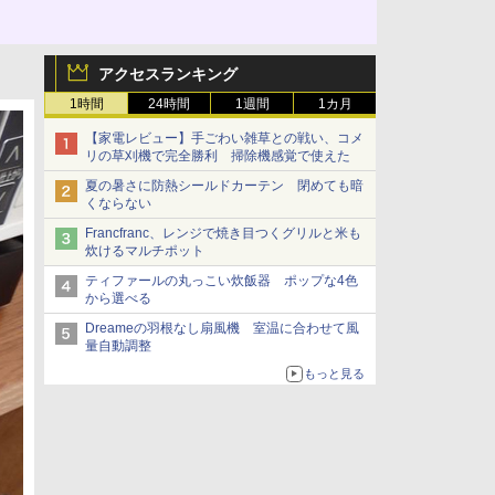
アクセスランキング
1時間
24時間
1週間
1カ月
【家電レビュー】手ごわい雑草との戦い、コメ
リの草刈機で完全勝利 掃除機感覚で使えた
夏の暑さに防熱シールドカーテン 閉めても暗
くならない
Francfranc、レンジで焼き目つくグリルと米も
炊けるマルチポット
ティファールの丸っこい炊飯器 ポップな4色
から選べる
Dreameの羽根なし扇風機 室温に合わせて風
量自動調整
もっと見る