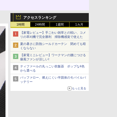
アクセスランキング
1時間
24時間
1週間
1カ月
【家電レビュー】手ごわい雑草との戦い、コメ
リの草刈機で完全勝利 掃除機感覚で使えた
夏の暑さに防熱シールドカーテン 閉めても暗
くならない
【家電ミニレビュー】ワークマンの腰につける
爆風ファンが涼しい!
ティファールの丸っこい炊飯器 ポップな4色
から選べる
バッファロー、燃えにくい半固体のモバイルバ
ッテリー
もっと見る