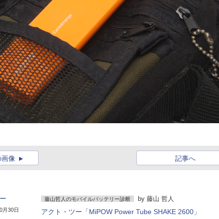
の画像
記事へ
リー
by
藤山 哲人
藤山哲人のモバイルバッテリー診断
10月30日
アクト・ツー「MiPOW Power Tube SHAKE 2600」