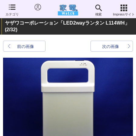
カテゴリ
検索
Impressサイト
ヤザワコーポレーション「LED2wayランタン L114WH」
(2/32)
前の画像
次の画像