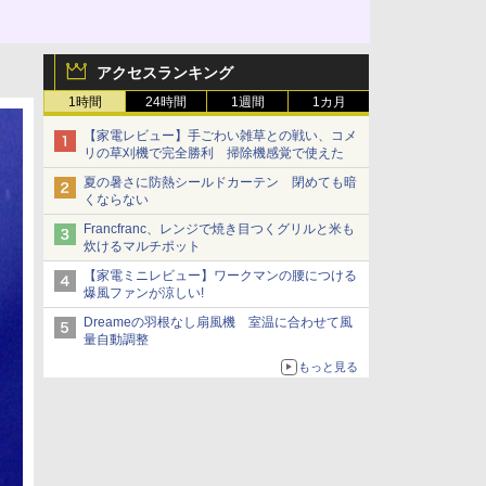
アクセスランキング
1時間
24時間
1週間
1カ月
【家電レビュー】手ごわい雑草との戦い、コメ
リの草刈機で完全勝利 掃除機感覚で使えた
夏の暑さに防熱シールドカーテン 閉めても暗
くならない
Francfranc、レンジで焼き目つくグリルと米も
炊けるマルチポット
【家電ミニレビュー】ワークマンの腰につける
爆風ファンが涼しい!
Dreameの羽根なし扇風機 室温に合わせて風
量自動調整
もっと見る