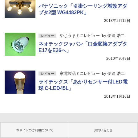
パナソニック「引掛シーリング増改アダ
プタ2型 WG4482PK」
2013年2月12日
やじうまミニレビュー
by
伊達 浩二
レビュー
ネオテックジャパン「口金変換アダプタ
E17をE26へ」
2010年9月9日
家電製品ミニレビュー
by
伊達 浩二
レビュー
ライテックス「あかりセンサー付LED電
球 C-LED45L」
2013年1月16日
本サイトのご利用について
お問い合わせ