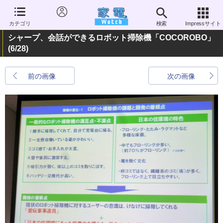
カテゴリ
検索
Impressサイト
シャープ、会話ができるロボット掃除機「COCOROBO」
(6/28)
前の画像
次の画像