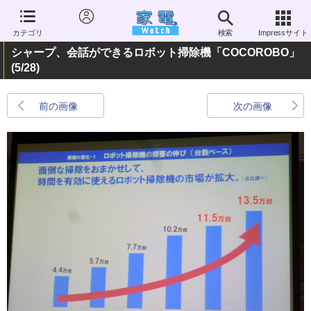
カテゴリ
検索
Impressサイト
シャープ、会話ができるロボット掃除機「COCOROBO」
(5/28)
前の画像
次の画像