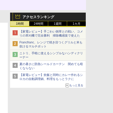
アクセスランキング
1時間
24時間
1週間
1カ月
【家電レビュー】手ごわい雑草との戦い、コメ
リの草刈機で完全勝利 掃除機感覚で使えた
Francfranc、レンジで焼き目つくグリルと米も
炊けるマルチポット
ニトリ、手軽に使えるシンプルなハンディクリ
ーナー
夏の暑さに防熱シールドカーテン 閉めても暗
くならない
【家電レビュー】炊飯と同時にカレー作れるシ
ロカの自動調理鍋、料理をもっとラクに
もっと見る