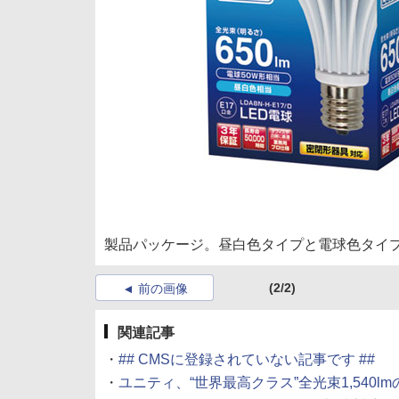
製品パッケージ。昼白色タイプと電球色タイ
(2/2)
前の画像
関連記事
・
## CMSに登録されていない記事です ##
・
ユニティ、“世界最高クラス”全光束1,540lmのLED