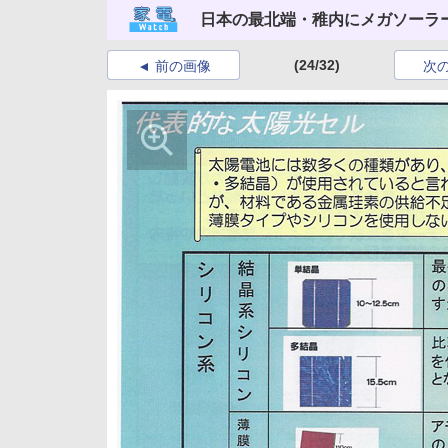
日本の最北端・稚内にメガソーラ
(24/32)
前の画像
次