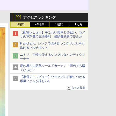
アクセスランキング
1時間
24時間
1週間
1カ月
【家電レビュー】手ごわい雑草との戦い、コメ
リの草刈機で完全勝利 掃除機感覚で使えた
Francfranc、レンジで焼き目つくグリルと米も
炊けるマルチポット
ニトリ、手軽に使えるシンプルなハンディクリ
ーナー
夏の暑さに防熱シールドカーテン 閉めても暗
くならない
【家電ミニレビュー】ワークマンの腰につける
爆風ファンが涼しい!
もっと見る