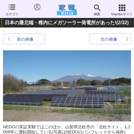
カテゴリ
検索
Impressサイト
日本の最北端・稚内にメガソーラー発電所があった!
(2/32)
前の画像
次の画像
NEDOの実証実験ではこのほか、山梨県北杜市の「北杜サイト」も2
008年に運転開始している(写真はNEDOのパンフレットから抜粋)