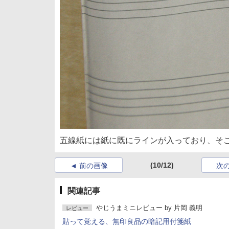
五線紙には紙に既にラインが入っており、そ
(10/12)
前の画像
次
関連記事
やじうまミニレビュー
by
片岡 義明
レビュー
貼って覚える、無印良品の暗記用付箋紙