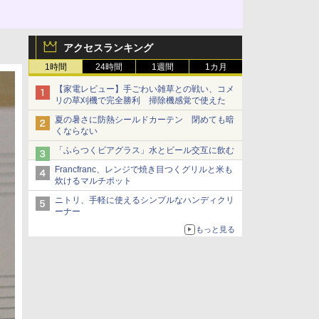
アクセスランキング
1時間
24時間
1週間
1カ月
【家電レビュー】手ごわい雑草との戦い、コメ
リの草刈機で完全勝利 掃除機感覚で使えた
夏の暑さに防熱シールドカーテン 閉めても暗
くならない
「ふらつくビアグラス」水とビール交互に飲む
Francfranc、レンジで焼き目つくグリルと米も
炊けるマルチポット
ニトリ、手軽に使えるシンプルなハンディクリ
ーナー
もっと見る