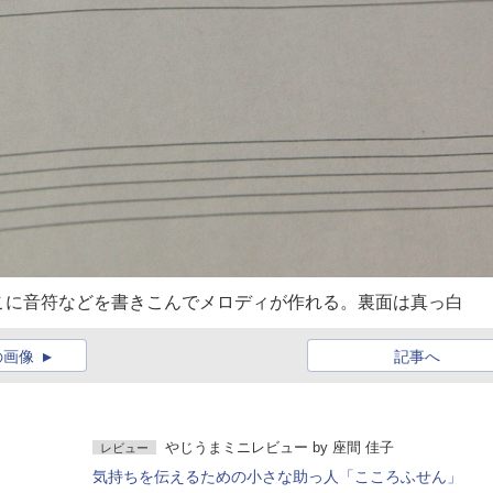
こに音符などを書きこんでメロディが作れる。裏面は真っ白
の画像
記事へ
やじうまミニレビュー
by
座間 佳子
レビュー
気持ちを伝えるための小さな助っ人「こころふせん」