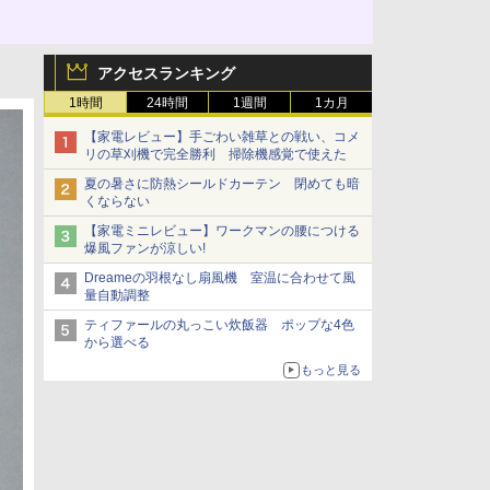
アクセスランキング
1時間
24時間
1週間
1カ月
【家電レビュー】手ごわい雑草との戦い、コメ
リの草刈機で完全勝利 掃除機感覚で使えた
夏の暑さに防熱シールドカーテン 閉めても暗
くならない
【家電ミニレビュー】ワークマンの腰につける
爆風ファンが涼しい!
Dreameの羽根なし扇風機 室温に合わせて風
量自動調整
ティファールの丸っこい炊飯器 ポップな4色
から選べる
もっと見る