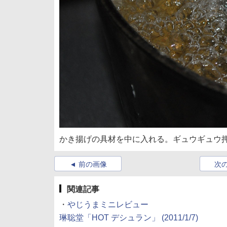
かき揚げの具材を中に入れる。ギュウギュウ
前の画像
次
関連記事
・
やじうまミニレビュー
琳聡堂「HOT デシュラン」 (2011/1/7)