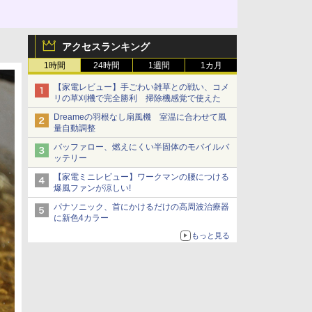
アクセスランキング
1時間
24時間
1週間
1カ月
【家電レビュー】手ごわい雑草との戦い、コメ
リの草刈機で完全勝利 掃除機感覚で使えた
Dreameの羽根なし扇風機 室温に合わせて風
量自動調整
バッファロー、燃えにくい半固体のモバイルバ
ッテリー
【家電ミニレビュー】ワークマンの腰につける
爆風ファンが涼しい!
パナソニック、首にかけるだけの高周波治療器
に新色4カラー
もっと見る