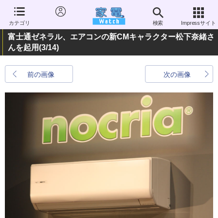
カテゴリ
検索
Impressサイト
富士通ゼネラル、エアコンの新CMキャラクター松下奈緒さ
んを起用
(3/14)
前の画像
次の画像