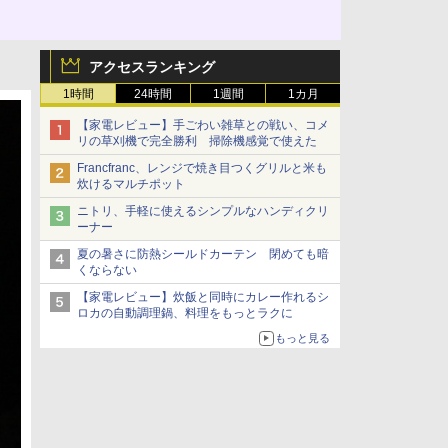
アクセスランキング
1時間
24時間
1週間
1カ月
【家電レビュー】手ごわい雑草との戦い、コメ
リの草刈機で完全勝利 掃除機感覚で使えた
Francfranc、レンジで焼き目つくグリルと米も
炊けるマルチポット
ニトリ、手軽に使えるシンプルなハンディクリ
ーナー
夏の暑さに防熱シールドカーテン 閉めても暗
くならない
【家電レビュー】炊飯と同時にカレー作れるシ
ロカの自動調理鍋、料理をもっとラクに
もっと見る