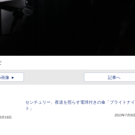
だ
の画像
記事へ
センチュリー、夜道を照らす電球付きの傘「ブライトナイ
ト」
2013年7月9
年3月19日