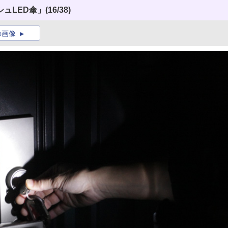
ュLED傘」
(16/38)
の画像