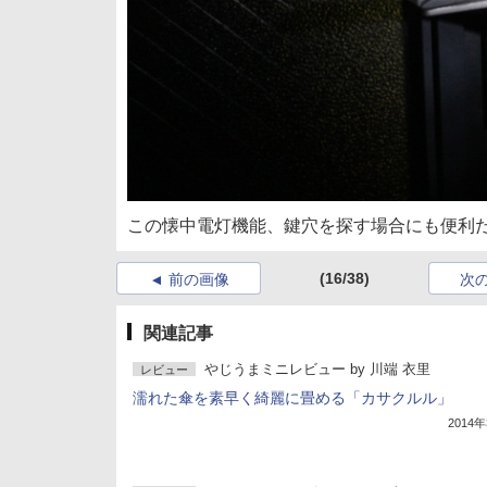
この懐中電灯機能、鍵穴を探す場合にも便利
(16/38)
前の画像
次
関連記事
やじうまミニレビュー
by
川端 衣里
レビュー
濡れた傘を素早く綺麗に畳める「カサクルル」
2014