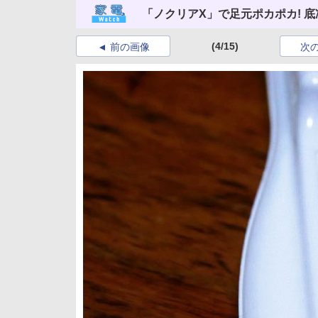
「ノクリアX」で足元ポカポカ! 
(4/15)
前の画像
次