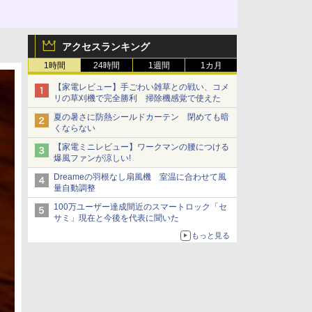
アクセスランキング
1時間
24時間
1週間
1カ月
【家電レビュー】手ごわい雑草との戦い、コメ
リの草刈機で完全勝利 掃除機感覚で使えた
夏の暑さに防熱シールドカーテン 閉めても暗
くならない
【家電ミニレビュー】ワークマンの腰につける
爆風ファンが涼しい!
Dreameの羽根なし扇風機 室温に合わせて風
量自動調整
100万ユーザー達成間近のスマートロック「セ
サミ」現在と今後を代表に聞いた
もっと見る