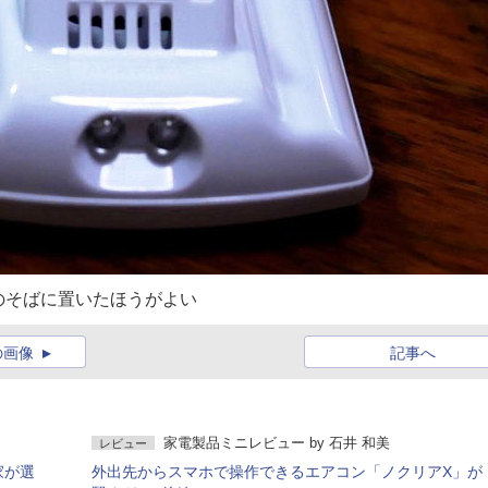
のそばに置いたほうがよい
の画像
記事へ
家電製品ミニレビュー
by
石井 和美
レビュー
家が選
外出先からスマホで操作できるエアコン「ノクリアX」が