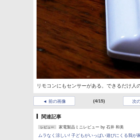
リモコンにもセンサーがある。できるだけ人
(4/15)
前の画像
次
関連記事
家電製品ミニレビュー
by
石井 和美
レビュー
ムラなく涼しい! 子どもがいっぱい遊びにくる我が