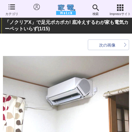
カテゴリ
検索
Impressサイト
「ノクリアX」で足元ポカポカ! 底冷えするわが家も電気カ
ーペットいらず
(1/15)
次の画像