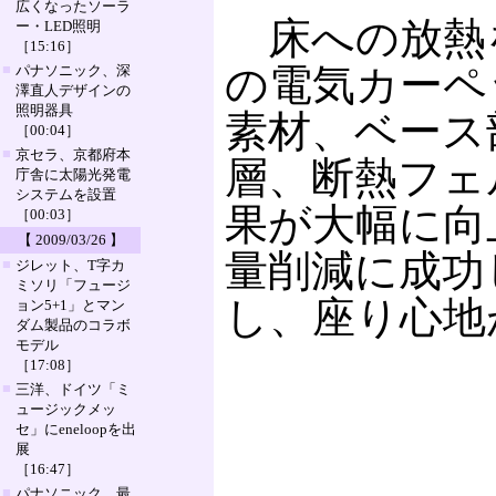
広くなったソーラ
床への放熱を
ー・LED照明
［15:16］
■
の電気カーペ
パナソニック、深
澤直人デザインの
照明器具
素材、ベース
［00:04］
■
京セラ、京都府本
層、断熱フェ
庁舎に太陽光発電
システムを設置
果が大幅に向
［00:03］
【 2009/03/26 】
量削減に成功
■
ジレット、T字カ
ミソリ「フュージ
し、座り心地
ョン5+1」とマン
ダム製品のコラボ
モデル
［17:08］
■
三洋、ドイツ「ミ
ュージックメッ
セ」にeneloopを出
展
［16:47］
■
パナソニック、最