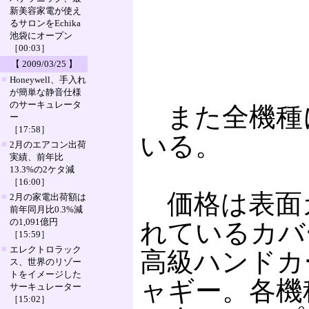
新美容家電が使え
るサロンをEchika
池袋にオープン
［00:03］
【 2009/03/25 】
■
Honeywell、手入れ
が簡単な静音仕様
のサーキュレータ
また全機種に
ー
［17:58］
いる。
■
2月のエアコン出荷
実績、前年比
13.3%の2ケタ減
［16:00］
価格は表面
■
2月の家電出荷額は
前年同月比0.3%減
の1,091億円
れているカバ
［15:59］
■
エレクトロラック
高級ハンドカ
ス、世界のリゾー
トをイメージした
ャギー。各機
サーキュレーター
［15:02］