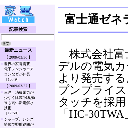
富士通ゼネ
記事検索
最新ニュース
株式会社富士
【 2009/03/30 】
デルの電気カー
■
世界の家電需要、
電子レンジやエア
より発売する
コンなどが伸長
［15:49］
【 2009/03/27 】
プンプライス
■
三洋、消費電力が
少なく除菌/脱臭効
タッチを採用
果も高い新電解水
技術
「HC-30TW
［17:50］
■
シャープ、レンズ
搭載で照射範囲が