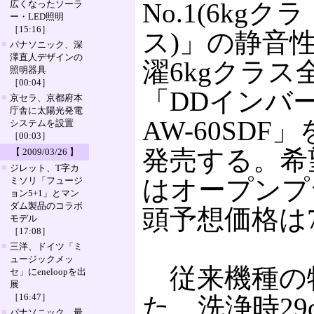
No.1(6kgクラ
広くなったソーラ
ー・LED照明
［15:16］
ス)」の静音
■
パナソニック、深
澤直人デザインの
濯6kgクラス
照明器具
［00:04］
「DDインバ
■
京セラ、京都府本
庁舎に太陽光発電
AW-60SDF
システムを設置
［00:03］
発売する。希
【 2009/03/26 】
■
ジレット、T字カ
はオープンプ
ミソリ「フュージ
ョン5+1」とマン
ダム製品のコラボ
頭予想価格は
モデル
［17:08］
■
三洋、ドイツ「ミ
ュージックメッ
従来機種の
セ」にeneloopを出
展
［16:47］
た、洗浄時29
■
パナソニック、最