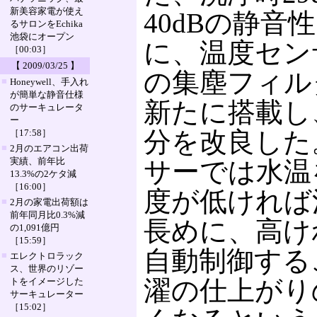
新美容家電が使え
40dBの静音
るサロンをEchika
池袋にオープン
に、温度セン
［00:03］
【 2009/03/25 】
の集塵フィル
■
Honeywell、手入れ
が簡単な静音仕様
新たに搭載し
のサーキュレータ
ー
分を改良した
［17:58］
■
2月のエアコン出荷
実績、前年比
サーでは水温
13.3%の2ケタ減
［16:00］
度が低ければ
■
2月の家電出荷額は
前年同月比0.3%減
長めに、高け
の1,091億円
［15:59］
自動制御する
■
エレクトロラック
ス、世界のリゾー
濯の仕上がり
トをイメージした
サーキュレーター
［15:02］