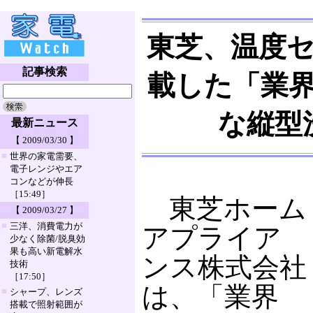
東芝、温度
記事検索
載した「業界
な縦型
最新ニュース
【 2009/03/30 】
■
世界の家電需要、
電子レンジやエア
コンなどが伸長
［15:49］
東芝ホーム
【 2009/03/27 】
■
三洋、消費電力が
アプライア
少なく除菌/脱臭効
果も高い新電解水
ンス株式会社
技術
［17:50］
は、「業界
■
シャープ、レンズ
搭載で照射範囲が