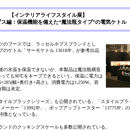
【インテリアライフスタイル展】
ブス編：保温機能を備えた“魔法瓶タイプ”の電気ケトル
ツのブースでは、ラッセルホブスブランドとし
ケトル「サーモケトル 13618JP」が参考出品
後の水温を保温できないが、本製品は魔法瓶構造
経っても90℃をキープできるという。保温に電力は
×285(幅×奥行き×高さ)。消費電力は1,250W。容
売時期は未定。
イルブラックシリーズ」も公開されている。「スタイルブラ
ーメーカー「13992JP」、ポップアップトースター「13775JP
特徴となっている。
ランドのクッキングスケールも多数公開されている。