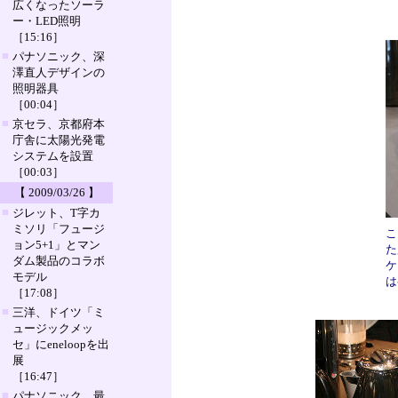
広くなったソーラ
ー・LED照明
［15:16］
■
パナソニック、深
澤直人デザインの
照明器具
［00:04］
■
京セラ、京都府本
庁舎に太陽光発電
システムを設置
［00:03］
【 2009/03/26 】
■
ジレット、T字カ
ミソリ「フュージ
こ
ョン5+1」とマン
た
ダム製品のコラボ
ケ
モデル
は
［17:08］
■
三洋、ドイツ「ミ
ュージックメッ
セ」にeneloopを出
展
［16:47］
■
パナソニック、最