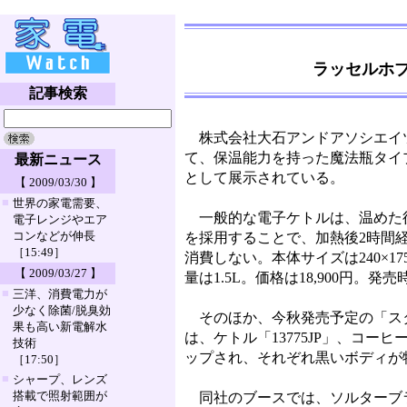
ラッセルホ
記事検索
株式会社大石アンドアソシエイ
て、保温能力を持った魔法瓶タイプの
最新ニュース
として展示されている。
【 2009/03/30 】
■
世界の家電需要、
一般的な電子ケトルは、温めた
電子レンジやエア
コンなどが伸長
を採用することで、加熱後2時間
［15:49］
消費しない。本体サイズは240×175
【 2009/03/27 】
量は1.5L。価格は18,900円。発
■
三洋、消費電力が
少なく除菌/脱臭効
そのほか、今秋発売予定の「スタ
果も高い新電解水
は、ケトル「13775JP」、コーヒ
技術
ップされ、それぞれ黒いボディが
［17:50］
■
シャープ、レンズ
搭載で照射範囲が
同社のブースでは、ソルターブ