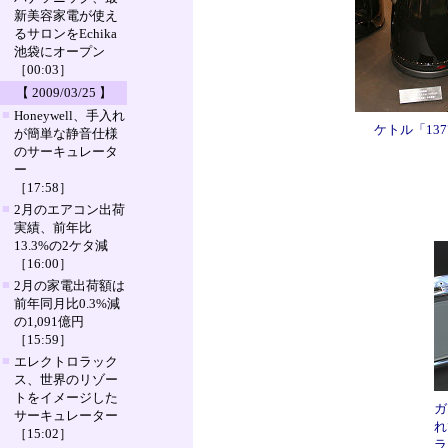
新美容家電が使え
るサロンをEchika
池袋にオープン
［00:03］
【 2009/03/25 】
■
Honeywell、手入れ
ケトル「137
が簡単な静音仕様
のサーキュレータ
ー
［17:58］
■
2月のエアコン出荷
実績、前年比
13.3%の2ケタ減
［16:00］
■
2月の家電出荷額は
前年同月比0.3%減
の1,091億円
［15:59］
■
エレクトロラック
ス、世界のリゾー
トをイメージした
ガ
サーキュレーター
れ
［15:02］
ラ