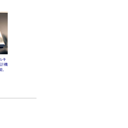
ルキ
時計機
能。