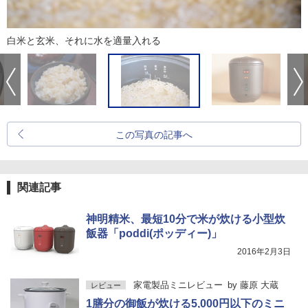
白米と玄米、それに水を適量入れる
この写真の記事へ
関連記事
神明精米、最短10分で米が炊ける小型炊
飯器「poddi(ポッディー)」
2016年2月3日
家電製品ミニレビュー
by
藤原 大蔵
レビュー
1膳分の御飯が炊ける5,000円以下のミニ