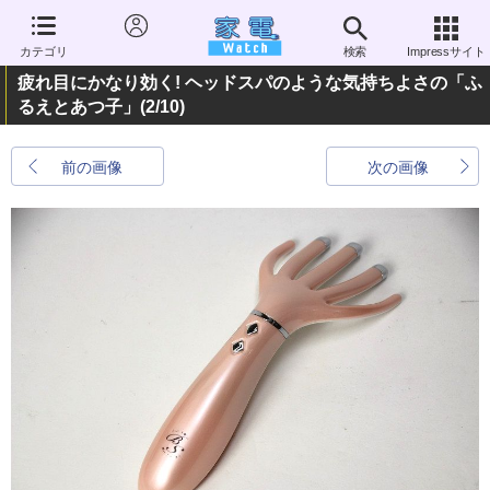
カテゴリ
検索
Impressサイト
疲れ目にかなり効く! ヘッドスパのような気持ちよさの「ふ
るえとあつ子」
(2/10)
前の画像
次の画像