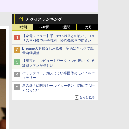
アクセスランキング
1時間
24時間
1週間
1カ月
【家電レビュー】手ごわい雑草との戦い、コメ
リの草刈機で完全勝利 掃除機感覚で使えた
Dreameの羽根なし扇風機 室温に合わせて風
量自動調整
【家電ミニレビュー】ワークマンの腰につける
爆風ファンが涼しい!
バッファロー、燃えにくい半固体のモバイルバ
ッテリー
夏の暑さに防熱シールドカーテン 閉めても暗
くならない
もっと見る