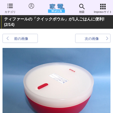
カテゴリ
検索
Impressサイト
ティファールの「クイックボウル」が1人ごはんに便利!
(2/14)
前の画像
次の画像