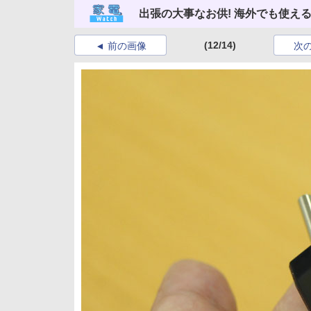
出張の大事なお供! 海外でも使え
(12/14)
前の画像
次