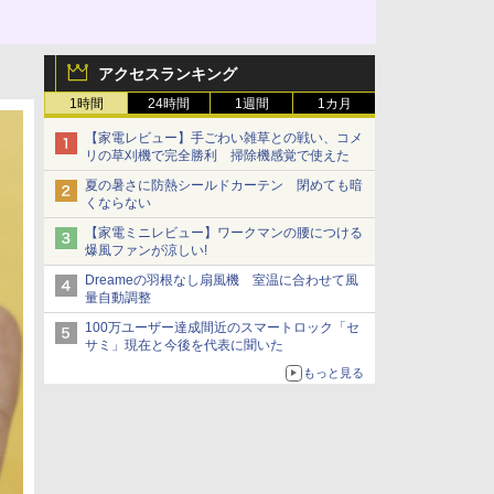
アクセスランキング
1時間
24時間
1週間
1カ月
【家電レビュー】手ごわい雑草との戦い、コメ
リの草刈機で完全勝利 掃除機感覚で使えた
夏の暑さに防熱シールドカーテン 閉めても暗
くならない
【家電ミニレビュー】ワークマンの腰につける
爆風ファンが涼しい!
Dreameの羽根なし扇風機 室温に合わせて風
量自動調整
100万ユーザー達成間近のスマートロック「セ
サミ」現在と今後を代表に聞いた
もっと見る