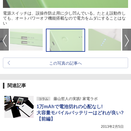
電源スイッチは、誤操作防止用に少し凹んでいる。たとえ誤動作し
ても、オートパワーオフ機能搭載なので電力をムダにすることはな
い
この写真の記事へ
関連記事
藤山哲人の実践! 家電ラボ
コラム
1万mAhで電池切れの心配なし!
大容量モバイルバッテリーはどれが良い?
【前編】
2013年2月5日