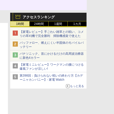
アクセスランキング
1時間
24時間
1週間
1カ月
【家電レビュー】手ごわい雑草との戦い、コメ
リの草刈機で完全勝利 掃除機感覚で使えた
バッファロー、燃えにくい半固体のモバイルバ
ッテリー
パナソニック、首にかけるだけの高周波治療器
に新色4カラー
【家電ミニレビュー】ワークマンの腰につける
爆風ファンが涼しい!
第398回：負けられない戦いの終わり方【カデ
ーニャカンパニー】- 家電 Watch
もっと見る