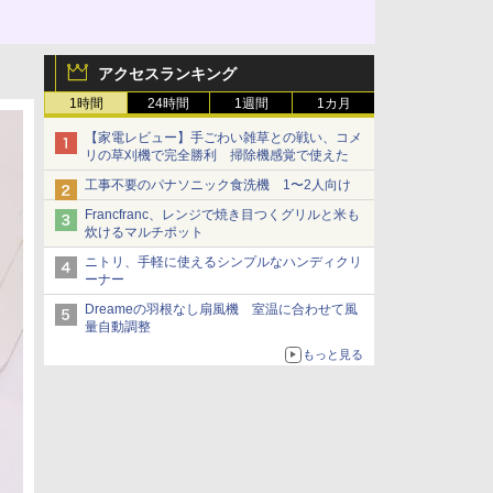
アクセスランキング
1時間
24時間
1週間
1カ月
【家電レビュー】手ごわい雑草との戦い、コメ
リの草刈機で完全勝利 掃除機感覚で使えた
工事不要のパナソニック食洗機 1〜2人向け
Francfranc、レンジで焼き目つくグリルと米も
炊けるマルチポット
ニトリ、手軽に使えるシンプルなハンディクリ
ーナー
Dreameの羽根なし扇風機 室温に合わせて風
量自動調整
もっと見る