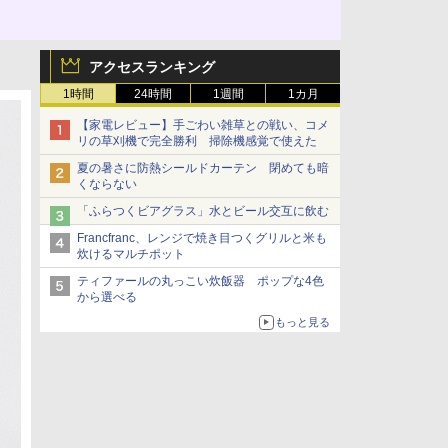
アクセスランキング
1時間
24時間
1週間
1カ月
【家電レビュー】手ごわい雑草との戦い、コメ
リの草刈機で完全勝利 掃除機感覚で使えた
夏の暑さに防熱シールドカーテン 閉めても暗
くならない
「ふらつくビアグラス」水とビール交互に飲む
Francfranc、レンジで焼き目つくグリルと米も
炊けるマルチポット
ティファールの丸っこい炊飯器 ポップな4色
から選べる
もっと見る