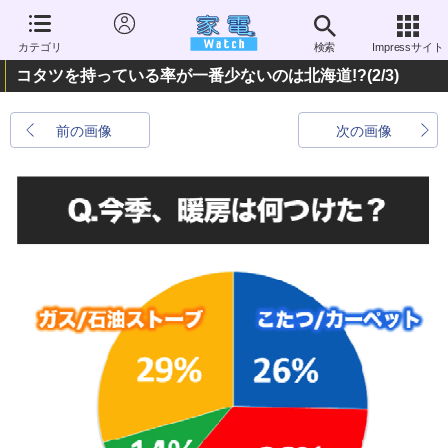
カテゴリ
検索
Impressサイト
コタツを持っている率が一番少ないのは北海道!?
(2/3)
前の画像
次の画像