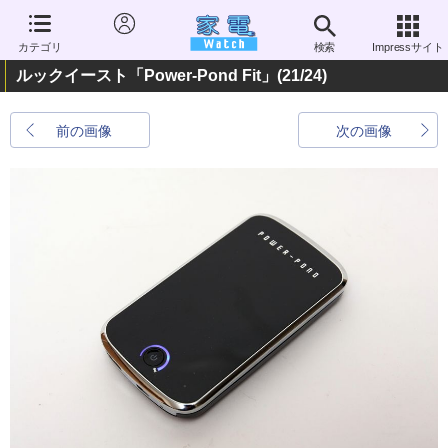
カテゴリ
検索
Impressサイト
ルックイースト「Power-Pond Fit」
(21/24)
前の画像
次の画像