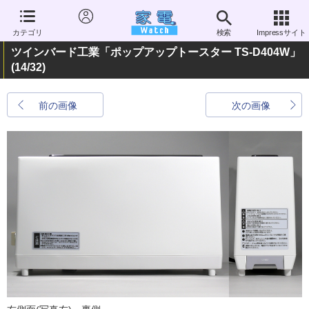
カテゴリ
検索
Impressサイト
ツインバード工業「ポップアップトースター TS-D404W」
(14/32)
前の画像
次の画像