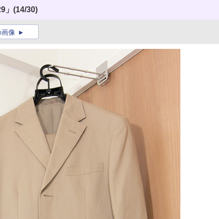
29」
(14/30)
の画像