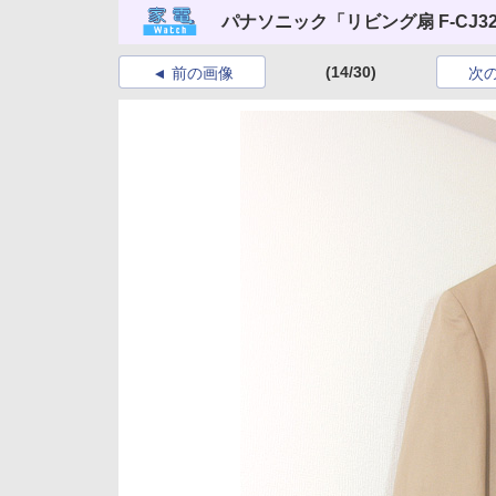
パナソニック「リビング扇 F-CJ3
(14/30)
前の画像
次