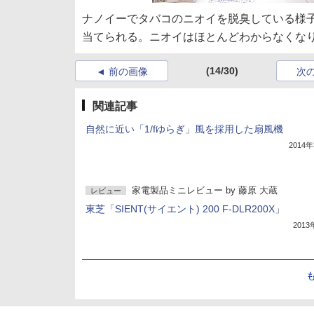
ナノイーでタバコのニオイを脱臭している様
当てられる。ニオイはほとんどわからなくな
(14/30)
前の画像
次
関連記事
自然に近い「1/fゆらぎ」風を採用した扇風機
2014
家電製品ミニレビュー
by
藤原 大蔵
レビュー
東芝「SIENT(サイエント) 200 F-DLR200X」
201