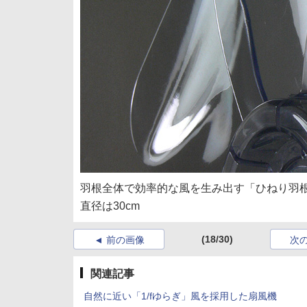
羽根全体で効率的な風を生み出す「ひねり羽
直径は30cm
(18/30)
前の画像
次
関連記事
自然に近い「1/fゆらぎ」風を採用した扇風機