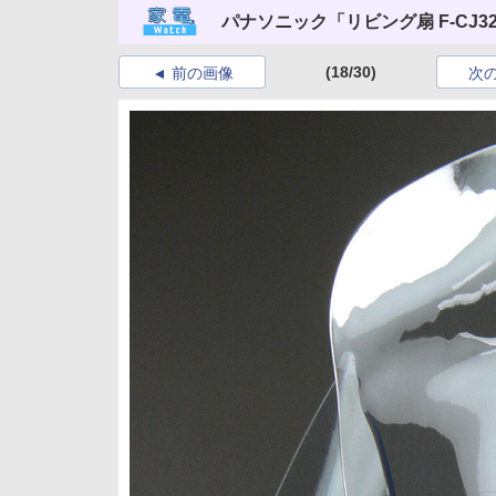
パナソニック「リビング扇 F-CJ3
(18/30)
前の画像
次