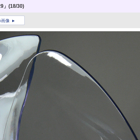
29」
(18/30)
の画像