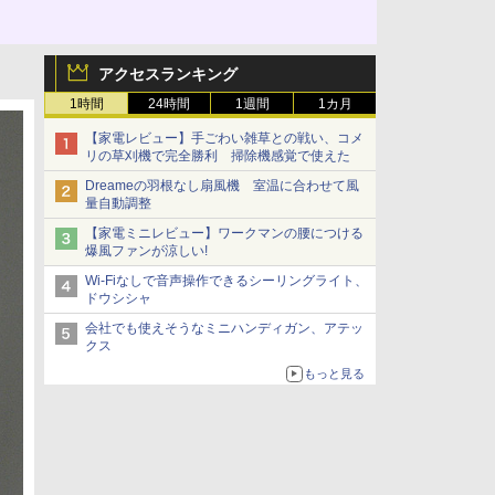
アクセスランキング
1時間
24時間
1週間
1カ月
【家電レビュー】手ごわい雑草との戦い、コメ
リの草刈機で完全勝利 掃除機感覚で使えた
Dreameの羽根なし扇風機 室温に合わせて風
量自動調整
【家電ミニレビュー】ワークマンの腰につける
爆風ファンが涼しい!
Wi-Fiなしで音声操作できるシーリングライト、
ドウシシャ
会社でも使えそうなミニハンディガン、アテッ
クス
もっと見る