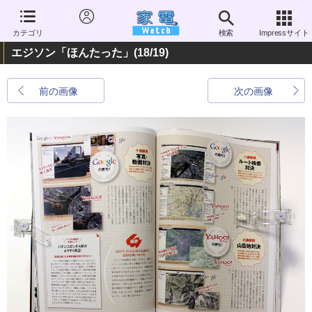
カテゴリ
検索
Impressサイト
エジソン「ほんたった」
(18/19)
前の画像
次の画像