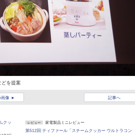
などを提案
の画像
記事へ
ムクッ
家電製品ミニレビュー
レビュー
第512回:ティファール「スチームクッカー ウルトラコン