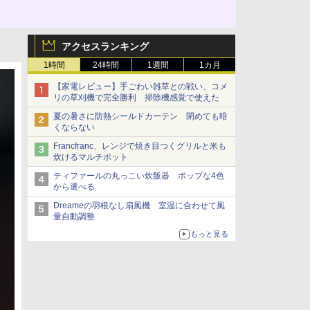
アクセスランキング
1時間
24時間
1週間
1カ月
【家電レビュー】手ごわい雑草との戦い、コメ
リの草刈機で完全勝利 掃除機感覚で使えた
夏の暑さに防熱シールドカーテン 閉めても暗
くならない
Francfranc、レンジで焼き目つくグリルと米も
炊けるマルチポット
ティファールの丸っこい炊飯器 ポップな4色
から選べる
Dreameの羽根なし扇風機 室温に合わせて風
量自動調整
もっと見る