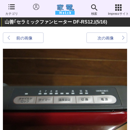
カテゴリ
検索
Impressサイト
山善｢セラミックファンヒーター DF-RS12｣
(5/16)
前の画像
次の画像