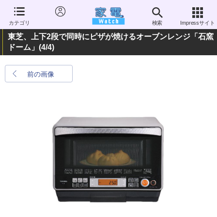
カテゴリ
検索
Impressサイト
東芝、上下2段で同時にピザが焼けるオーブンレンジ「石窯
ドーム」
(4/4)
前の画像