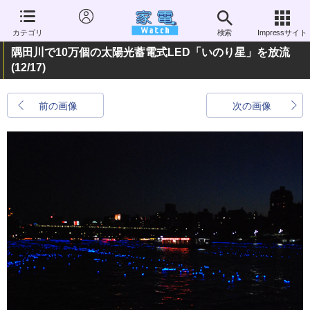
カテゴリ
検索
Impressサイト
隅田川で10万個の太陽光蓄電式LED「いのり星」を放流
(12/17)
前の画像
次の画像