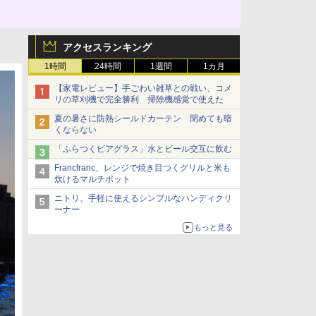
アクセスランキング
1時間
24時間
1週間
1カ月
【家電レビュー】手ごわい雑草との戦い、コメ
リの草刈機で完全勝利 掃除機感覚で使えた
夏の暑さに防熱シールドカーテン 閉めても暗
くならない
「ふらつくビアグラス」水とビール交互に飲む
Francfranc、レンジで焼き目つくグリルと米も
炊けるマルチポット
ニトリ、手軽に使えるシンプルなハンディクリ
ーナー
もっと見る