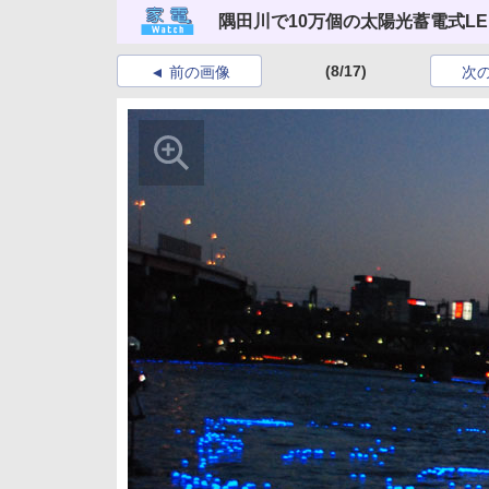
隅田川で10万個の太陽光蓄電式L
(8/17)
前の画像
次