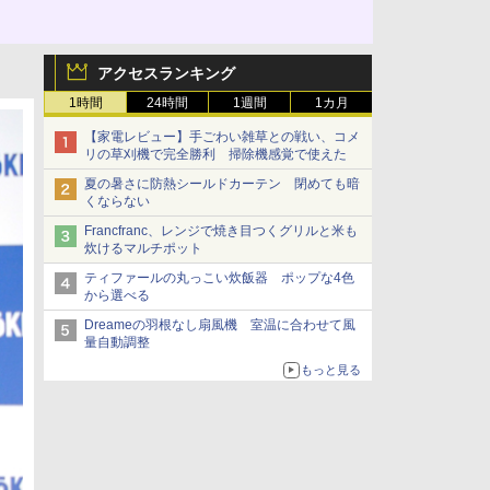
アクセスランキング
1時間
24時間
1週間
1カ月
【家電レビュー】手ごわい雑草との戦い、コメ
リの草刈機で完全勝利 掃除機感覚で使えた
夏の暑さに防熱シールドカーテン 閉めても暗
くならない
Francfranc、レンジで焼き目つくグリルと米も
炊けるマルチポット
ティファールの丸っこい炊飯器 ポップな4色
から選べる
Dreameの羽根なし扇風機 室温に合わせて風
量自動調整
もっと見る