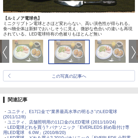
【ルミノア電球色】
ミニクリプトン電球とさほど変わらない、高い演色性が得られる。
食べ物全体は新鮮でおいしそうに見え、微妙な色合いの違いも再現
されている。LED電球特有の色被りもほとんど無い
この写真の記事へ
関連記事
・
ユニティ、E17口金で“業界最高水準の明るさ”のLED電球
(2011/12/8)
・
ユニティ、店舗照明用の11口金のLED電球 (2011/10/24)
・
LED電球どれを買う? パナソニック「EVERLEDS 斜め取付け専
用LED電球 6.0W」(2010/8/20)
・
LED電球、どれを買う? 2010パナソニック「EVERLEDS 小型電