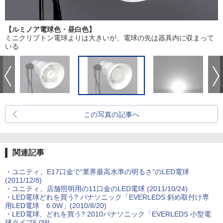
【ルミノア電球色・昼白色】
ミニクリプトン電球よりは大きいが、電球の先は器具内に収まって
いる
この写真の記事へ
関連記事
・
ユニティ、E17口金で“業界最高水準の明るさ”のLED電球
(2011/12/8)
・
ユニティ、店舗照明用の11口金のLED電球 (2011/10/24)
・
LED電球どれを買う? パナソニック「EVERLEDS 斜め取付け専
用LED電球 6.0W」(2010/8/20)
・
LED電球、どれを買う? 2010パナソニック「EVERLEDS 小型電
球タイプ6.0W」