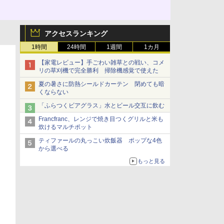
アクセスランキング
1時間
24時間
1週間
1カ月
【家電レビュー】手ごわい雑草との戦い、コメ
リの草刈機で完全勝利 掃除機感覚で使えた
夏の暑さに防熱シールドカーテン 閉めても暗
くならない
「ふらつくビアグラス」水とビール交互に飲む
Francfranc、レンジで焼き目つくグリルと米も
炊けるマルチポット
ティファールの丸っこい炊飯器 ポップな4色
から選べる
もっと見る