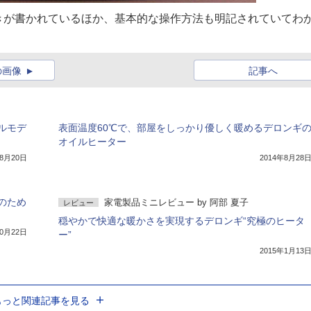
きが書かれているほか、基本的な操作方法も明記されていてわ
の画像
記事へ
ルモデ
表面温度60℃で、部屋をしっかり優しく暖めるデロンギ
オイルヒーター
年8月20日
2014年8月28
のため
家電製品ミニレビュー
by
阿部 夏子
レビュー
穏やかで快適な暖かさを実現するデロンギ“究極のヒータ
10月22日
ー”
2015年1月13
もっと関連記事を見る