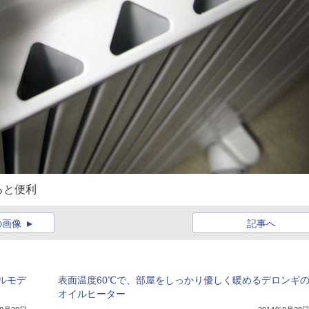
ると便利
の画像
記事へ
ルモデ
表面温度60℃で、部屋をしっかり優しく暖めるデロンギ
オイルヒーター