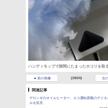
ハンディモップで隙間にたまったホコリを取
(19/24)
前の画像
次
関連記事
デロンギのオイルヒーター、エコ運転搭載のデジタ
ルを拡充