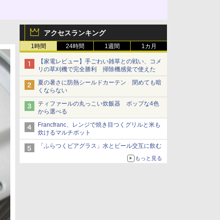
アクセスランキング
1時間
24時間
1週間
1カ月
【家電レビュー】手ごわい雑草との戦い、コメ
リの草刈機で完全勝利 掃除機感覚で使えた
夏の暑さに防熱シールドカーテン 閉めても暗
くならない
ティファールの丸っこい炊飯器 ポップな4色
から選べる
Francfranc、レンジで焼き目つくグリルと米も
炊けるマルチポット
「ふらつくビアグラス」水とビール交互に飲む
もっと見る