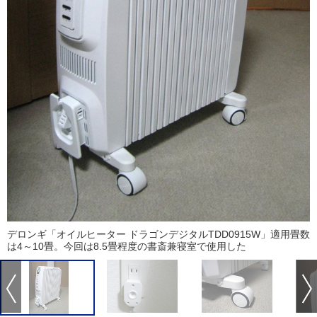
デロンギ「オイルヒーター ドラゴンデジタルTDD0915W」適用畳数
は4～10畳。今回は8.5畳程度の書斎兼寝室で使用した