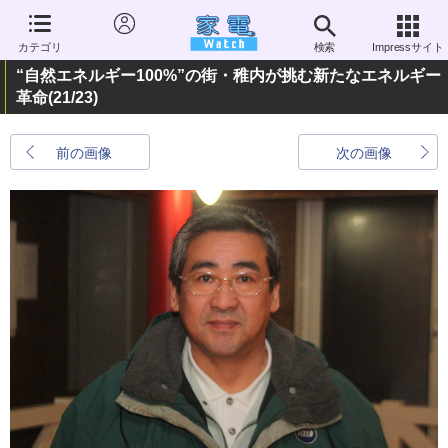
カテゴリ
検索
Impressサイト
“自然エネルギー100%”の街・稚内が挑む新たなエネルギー
革命
(21/23)
前の画像
次の画像