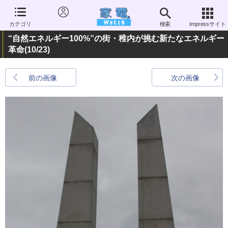
カテゴリ
検索
Impressサイト
“自然エネルギー100%”の街・稚内が挑む新たなエネルギー
革命
(10/23)
前の画像
次の画像