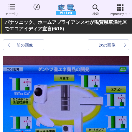
カテゴリ
検索
Impressサイト
パナソニック、ホームアプライアンス社が滋賀県草津地区
でエコアイディア宣言
(6/18)
前の画像
次の画像