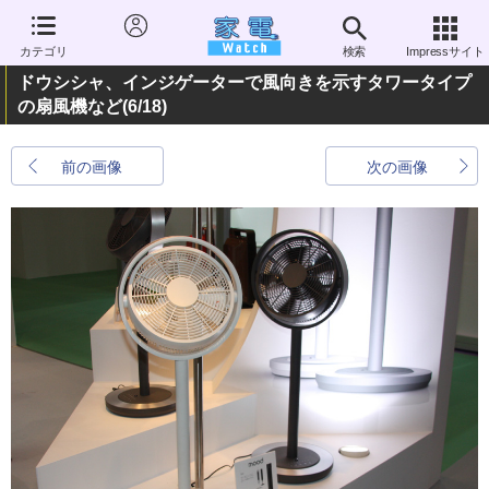
カテゴリ
検索
Impressサイト
ドウシシャ、インジゲーターで風向きを示すタワータイプ
の扇風機など
(6/18)
前の画像
次の画像